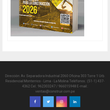
Dirección: Av. Separadora Industrial 2060 Oficina 303 Torre 1 Urb.
Residencial Monterrico - Lima - La Molina Teléfonos.: (51-1) 437-
4362 Cel.: 962303247 / 966015948 E-mail.:
ventas@construir.com.pe