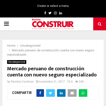
Create or select a menu
Facebook
Twitter
Instagram
Linkedin
PRIMARY
MENU
Home
Uncategorized
Mercado peruano de construcción cuenta con nuevo seguro
especializado
Uncategorized
Mercado peruano de construcción
cuenta con nuevo seguro especializado
by
Revista Construir
noviembre 21, 2017
0
346
COMPARTIR