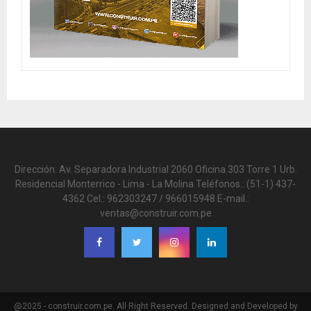
Dirección: Av. Separadora Industrial 2060 Oficina 303 Torre 1 Urb.
Residencial Monterrico - Lima - La Molina Teléfonos.: (51-1) 437-
4362 Cel.: 962303247 / 966015948 E-mail.:
ventas@construir.com.pe
@2025 - construir.com.pe. All Right Reserved. Designed and Developed by