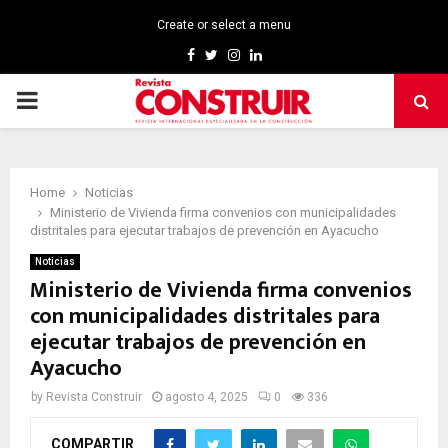
Create or select a menu
Facebook
Twitter
Instagram
Linkedin
PRIMARY
MENU
Home
Noticias
Ministerio de Vivienda firma convenios con municipalidades
distritales para ejecutar trabajos de prevención en Ayacucho
Noticias
Ministerio de Vivienda firma convenios
con municipalidades distritales para
ejecutar trabajos de prevención en
Ayacucho
by
Revista Construir
agosto 4, 2025
0
336
COMPARTIR