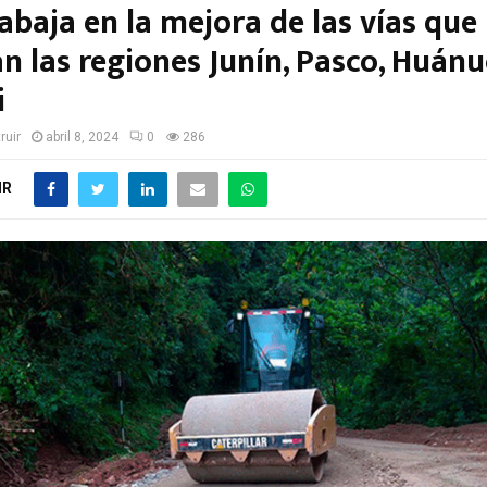
abaja en la mejora de las vías que
n las regiones Junín, Pasco, Huánu
i
ruir
abril 8, 2024
0
286
IR