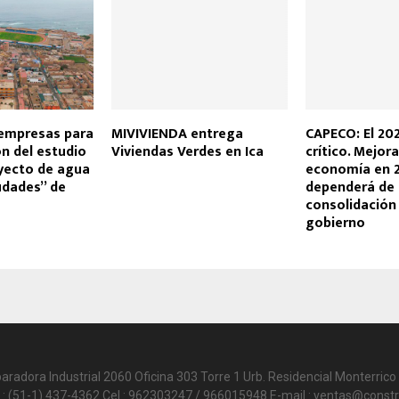
empresas para
MIVIVIENDA entrega
CAPECO: El 20
ón del estudio
Viviendas Verdes en Ica
crítico. Mejora
ecto de agua
economía en 
udades” de
dependerá de
consolidación
gobierno
paradora Industrial 2060 Oficina 303 Torre 1 Urb. Residencial Monterrico 
.: (51-1) 437-4362 Cel.: 962303247 / 966015948 E-mail.: ventas@constr