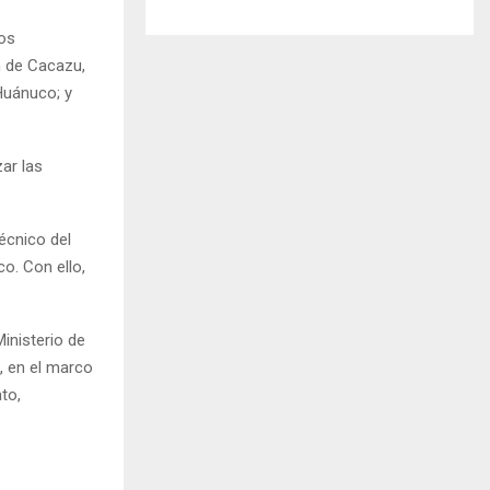
los
n de Cacazu,
Huánuco; y
ar las
écnico del
o. Con ello,
Ministerio de
, en el marco
to,