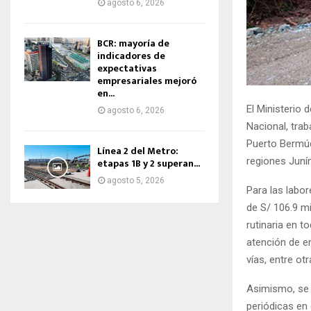
agosto 6, 2026
BCR: mayoría de
indicadores de
expectativas
empresariales mejoró
en...
El Ministerio
agosto 6, 2026
Nacional, trab
Puerto Bermú
Línea 2 del Metro:
regiones Juní
etapas 1B y 2 superan...
agosto 5, 2026
Para las labo
de S/ 106.9 m
rutinaria en t
atención de e
vías, entre ot
Asimismo, se t
periódicas en