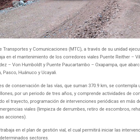
 de Transportes y Comunicaciones (MTC), a través de su unidad ejecu
aja en el mantenimiento de los corredores viales Puente Reither – Vil
dez – Von Humboldt y Puente Paucartambo – Oxapampa, que abarc
n, Pasco, Huánuco y Ucayali.
res de conservación de las vías, que suman 370.9 km, se contempla 
illones, por un periodo de tres años, y comprende actividades de co
odo el trayecto, programación de intervenciones periódicas en más d
mergencias viales (limpieza de derrumbes, retiro de escombros, rehab
ras acciones).
rabaja en el plan de gestión vial, el cual permitirá iniciar las interve
 determinados sectores.