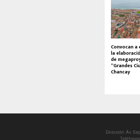
Convocan a 
la elaboraci
de megaproy
“Grandes Ci
Chancay
Dirección: Av. Se
Teléfonos