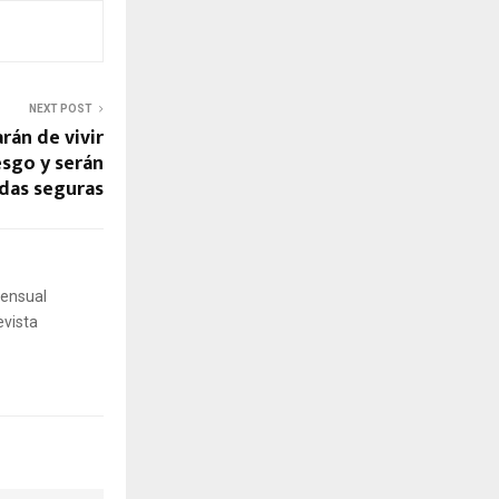
NEXT POST
rán de vivir
esgo y serán
ndas seguras
mensual
evista