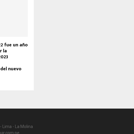
22 fue un año
r la
2023
 del nuevo
- Lima - La Molina
uir.com.pe