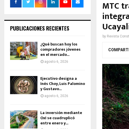
MTC tr
integra
Ucayal
PUBLICACIONES RECIENTES
by
Revista Const
¿Qué buscan hoy los
compradores jóvenes
COMPART
en el mercado...
agosto 6, 2026
Ejecutivo designa a
Inés Choy, Luis Palomino
y Gustavo...
agosto 6, 2026
La inversión mediante
OxI se cuadruplicó
entre enero y...