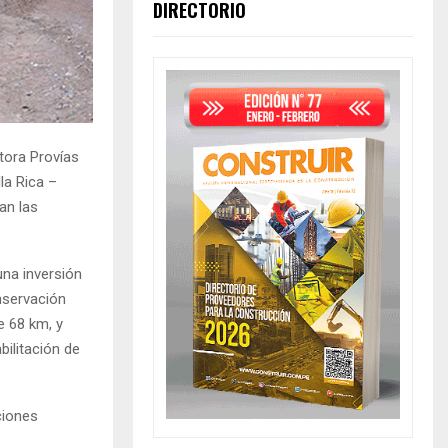
DIRECTORIO
tora Provías
la Rica –
an las
una inversión
nservación
e 68 km, y
ilitación de
nciones