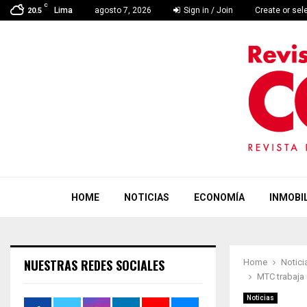
C
Lima
agosto 7, 2026
Sign in / Join
Create or sel
20.5
HOME
NOTICIAS
ECONOMÍA
INMOBIL
NUESTRAS REDES SOCIALES
Home
Notici
MTC trabaja 
Noticias