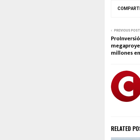
COMPART
PREVIOUS POST
ProInversió
megaproyec
millones en
RELATED PO