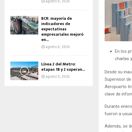
agosto 6, 2026
BCR: mayoría de
indicadores de
expectativas
empresariales mejoró
en...
agosto 6, 2026
En los p
charlas 
Línea 2 del Metro:
etapas 1B y 2 superan...
Desde su inau
agosto 5, 2026
Supervisor de 
Aeropuerto In
clave de infor
Durante enero 
fueron a usuar
Además, se des