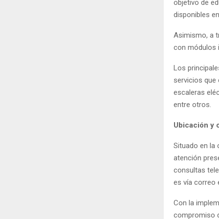
objetivo de e
disponibles en
Asimismo, a t
con módulos i
Los principal
servicios que
escaleras eléc
entre otros.
Ubicación y 
Situado en la 
atención prese
consultas tel
es vía correo
Con la impleme
compromiso de