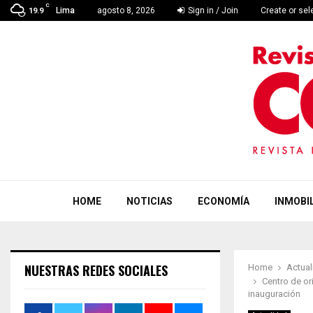
C
Lima
agosto 8, 2026
Sign in / Join
Create or se
19.9
HOME
NOTICIAS
ECONOMÍA
INMOBIL
NUESTRAS REDES SOCIALES
Home
Actual
Centro de or
inauguración