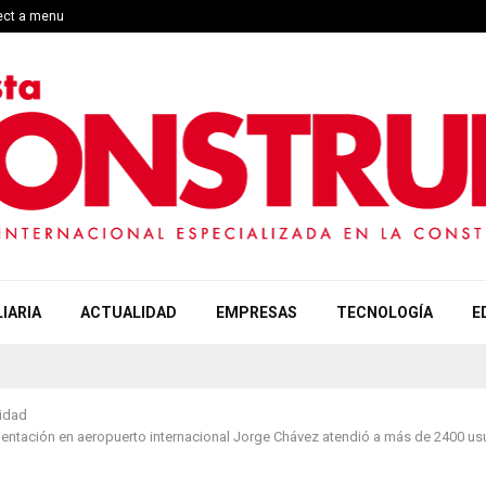
lect a menu
IARIA
ACTUALIDAD
EMPRESAS
TECNOLOGÍA
E
idad
ientación en aeropuerto internacional Jorge Chávez atendió a más de 2400 u