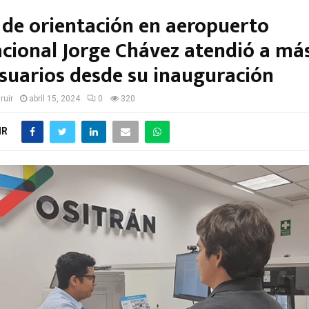
 de orientación en aeropuerto
acional Jorge Chávez atendió a má
suarios desde su inauguración
ruir
abril 15, 2024
0
320
IR