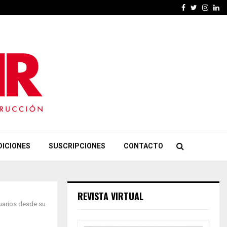
Facebook
Twitter
Insta
Li
DICIONES
SUSCRIPCIONES
CONTACTO
REVISTA VIRTUAL
suarios desde su