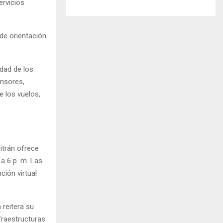
ervicios
de orientación
idad de los
ensores,
e los vuelos,
itrán ofrece
 a 6 p. m. Las
ión virtual
 reitera su
fraestructuras