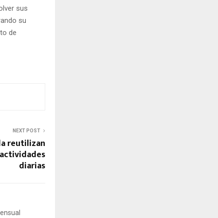
olver sus
rando su
ito de
NEXT POST
a reutilizan
 actividades
diarias
mensual