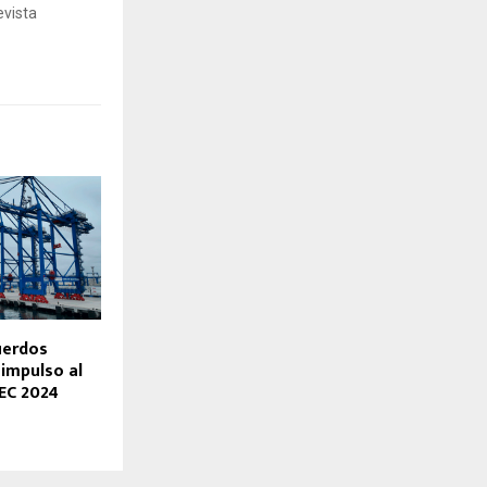
evista
uerdos
 impulso al
EC 2024