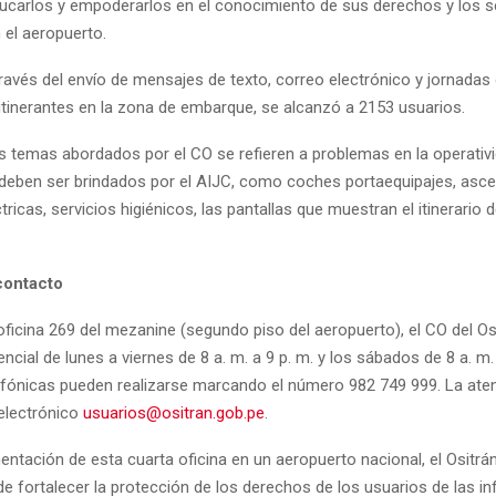
ducarlos y empoderarlos en el conocimiento de sus derechos y los s
 el aeropuerto.
ravés del envío de mensajes de texto, correo electrónico y jornadas 
tinerantes en la zona de embarque, se alcanzó a 2153 usuarios.
es temas abordados por el CO se refieren a problemas en la operativ
 deben ser brindados por el AIJC, como coches portaequipajes, asc
tricas, servicios higiénicos, las pantallas que muestran el itinerario d
contacto
oficina 269 del mezanine (segundo piso del aeropuerto), el CO del Os
ncial de lunes a viernes de 8 a. m. a 9 p. m. y los sábados de 8 a. m.
efónicas pueden realizarse marcando el número 982 749 999. La atenc
 electrónico
usuarios@ositran.gob.pe
.
ntación de esta cuarta oficina en un aeropuerto nacional, el Ositrán
 fortalecer la protección de los derechos de los usuarios de las in