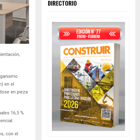
DIRECTORIO
ientación,
Organismo
) en el
ndose en pieza
uales 16,5 %
encial.
s, con el