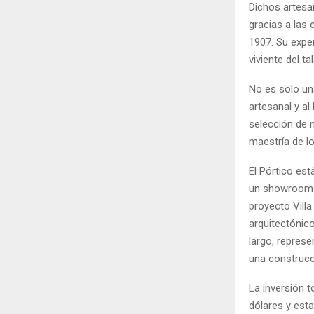
Dichos artesa
gracias a las
1907. Su exper
viviente del t
No es solo una
artesanal y al
selección de m
maestría de lo
El Pórtico est
un showroom d
proyecto Vill
arquitectónic
largo, repres
una construcc
La inversión 
dólares y esta