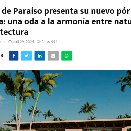
 de Paraíso presenta su nuevo pór
a: una oda a la armonía entre nat
itectura
ruir
abril 29, 2024
0
994
IR