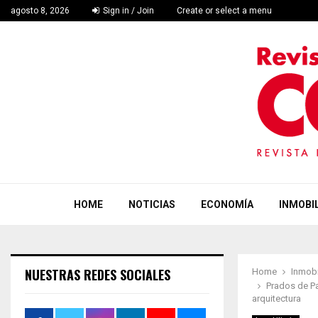
agosto 8, 2026
Sign in / Join
Create or select a menu
HOME
NOTICIAS
ECONOMÍA
INMOBIL
NUESTRAS REDES SOCIALES
Home
Inmobi
Prados de Pa
arquitectura