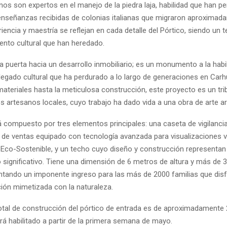
nos son expertos en el manejo de la piedra laja, habilidad que han p
 enseñanzas recibidas de colonias italianas que migraron aproximad
iencia y maestría se reflejan en cada detalle del Pórtico, siendo un 
alento cultural que han heredado.
 puerta hacia un desarrollo inmobiliario; es un monumento a la habi
 legado cultural que ha perdurado a lo largo de generaciones en Carh
ateriales hasta la meticulosa construcción, este proyecto es un trib
s artesanos locales, cuyo trabajo ha dado vida a una obra de arte ar
á compuesto por tres elementos principales: una caseta de vigilancia
e ventas equipado con tecnología avanzada para visualizaciones vi
a Eco-Sostenible, y un techo cuyo diseño y construcción representan
o significativo. Tiene una dimensión de 6 metros de altura y más de 
entando un imponente ingreso para las más de 2000 familias que disf
ión mimetizada con la naturaleza.
total de construcción del pórtico de entrada es de aproximadamente 
rá habilitado a partir de la primera semana de mayo.