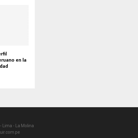
rfil
eruano en la
idad
- Lima - La Molina
uir.com.pe