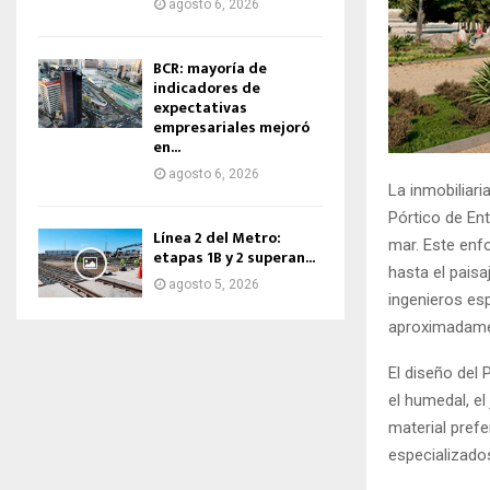
agosto 6, 2026
BCR: mayoría de
indicadores de
expectativas
empresariales mejoró
en...
agosto 6, 2026
La inmobiliari
Pórtico de Ent
Línea 2 del Metro:
mar. Este enf
etapas 1B y 2 superan...
hasta el paisa
agosto 5, 2026
ingenieros es
aproximadame
El diseño del 
el humedal, el
material prefe
especializados