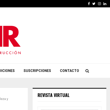
Facebook
Twitter
Insta
Li
DICIONES
SUSCRIPCIONES
CONTACTO
REVISTA VIRTUAL
leza y