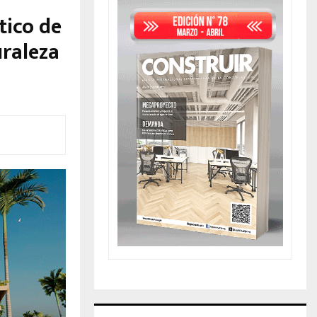
tico de
uraleza