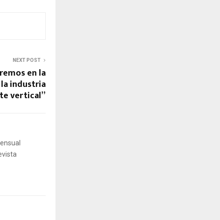
NEXT POST
remos en la
la industria
te vertical”
mensual
evista