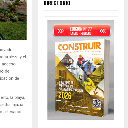
DIRECTORIO
nnovador
naturaleza y el
de acceso
ipo de
icación de
rto, la playa,
iedra laja, un
or artesanos