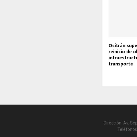
Ositrán supe
reinicio de 
infraestruct
transporte
Dirección: Av. Se
Teléfonos