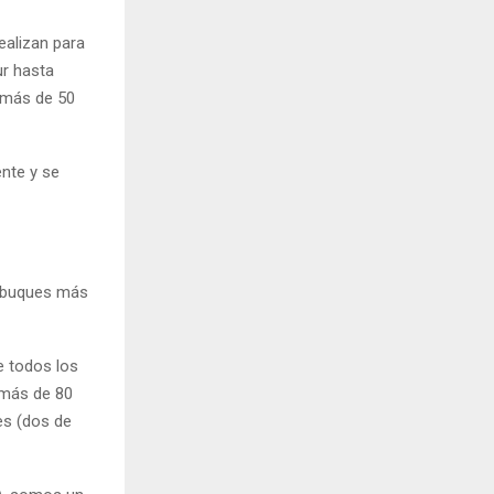
realizan para
ur hasta
a más de 50
nte y se
s buques más
e todos los
 más de 80
es (dos de