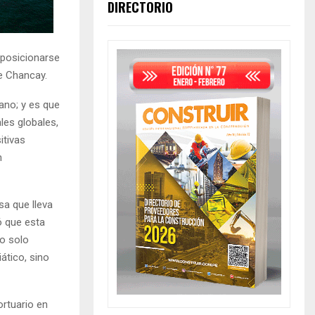
DIRECTORIO
l posicionarse
e Chancay.
ano; y es que
les globales,
itivas
n
sa que lleva
ó que esta
o solo
ático, sino
ortuario en