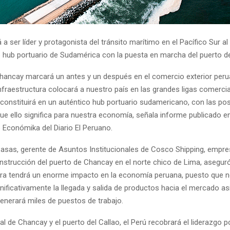
á a ser líder y protagonista del tránsito marítimo en el Pacífico Sur a
 hub portuario de Sudamérica con la puesta en marcha del puerto d
Chancay marcará un antes y un después en el comercio exterior peru
nfraestructura colocará a nuestro país en las grandes ligas comercia
constituirá en un auténtico hub portuario sudamericano, con las pos
ue ello significa para nuestra economía, señala informe publicado e
 Económika del Diario El Peruano.
Casas, gerente de Asuntos Institucionales de Cosco Shipping, empre
onstrucción del puerto de Chancay en el norte chico de Lima, asegur
ra tendrá un enorme impacto en la economía peruana, puesto que n
nificativamente la llegada y salida de productos hacia el mercado asi
nerará miles de puestos de trabajo.
al de Chancay y el puerto del Callao, el Perú recobrará el liderazgo p