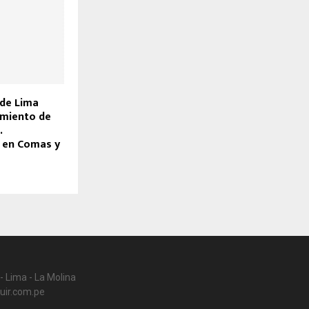
 de Lima
imiento de
.
 en Comas y
- Lima - La Molina
uir.com.pe