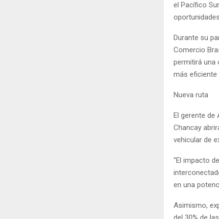
el Pacífico S
oportunidades 
Durante su par
Comercio Bras
permitirá una 
más eficiente
Nueva ruta
El gerente de
Chancay abrirá
vehicular de 
“El impacto d
interconectado
en una potenci
Asimismo, exp
del 30% de la