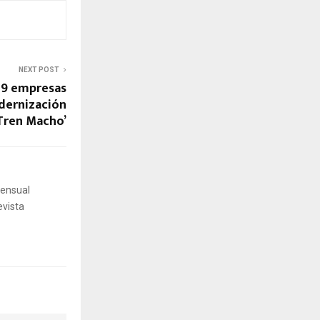
NEXT POST
y 9 empresas
dernización
‘Tren Macho’
mensual
evista