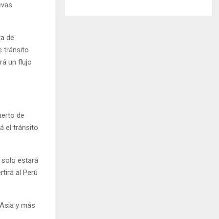
evas
ra de
 tránsito
rá un flujo
uerto de
á el tránsito
 solo estará
tirá al Perú
 Asia y más