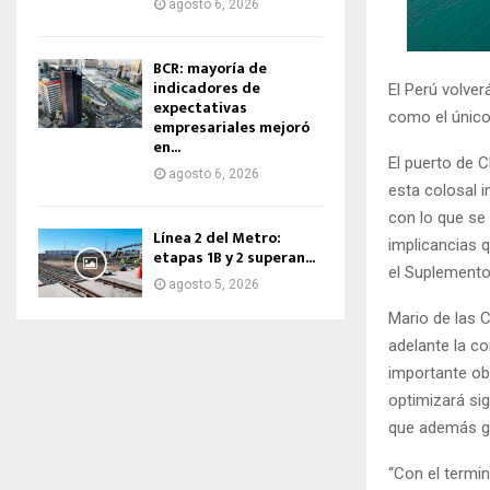
agosto 6, 2026
BCR: mayoría de
indicadores de
El Perú volver
expectativas
como el único
empresariales mejoró
en...
El puerto de 
agosto 6, 2026
esta colosal i
con lo que se 
Línea 2 del Metro:
implicancias q
etapas 1B y 2 superan...
el Suplemento
agosto 5, 2026
Mario de las 
adelante la c
importante ob
optimizará sig
que además ge
“Con el termin