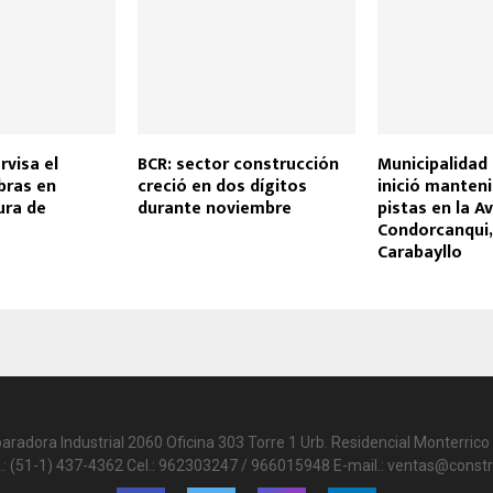
rvisa el
BCR: sector construcción
Municipalidad
obras en
creció en dos dígitos
inició manten
ura de
durante noviembre
pistas en la Av
Condorcanqui,
Carabayllo
paradora Industrial 2060 Oficina 303 Torre 1 Urb. Residencial Monterrico 
.: (51-1) 437-4362 Cel.: 962303247 / 966015948 E-mail.: ventas@constr