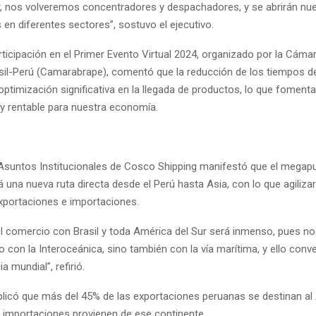
ur, nos volveremos concentradores y despachadores, y se abrirán nu
en diferentes sectores”, sostuvo el ejecutivo.
ticipación en el Primer Evento Virtual 2024, organizado por la Cáma
il-Perú (Camarabrape), comentó que la reducción de los tiempos de
optimización significativa en la llegada de productos, lo que fomenta
 y rentable para nuestra economía.
 Asuntos Institucionales de Cosco Shipping manifestó que el megap
 una nueva ruta directa desde el Perú hasta Asia, con lo que agilizar
exportaciones e importaciones.
el comercio con Brasil y toda América del Sur será inmenso, pues no
 con la Interoceánica, sino también con la vía marítima, y ello conver
a mundial”, refirió.
licó que más del 45% de las exportaciones peruanas se destinan al
s importaciones provienen de ese continente.