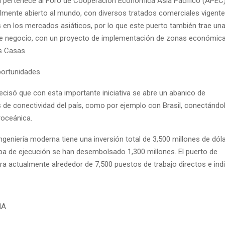
 pertenece al Foro de Cooperación Económica Asia Pacífico (APEC
lmente abierto al mundo, con diversos tratados comerciales vigent
 en los mercados asiáticos, por lo que este puerto también trae un
e negocio, con un proyecto de implementación de zonas económica
s Casas.
portunidades
recisó que con esta importante iniciativa se abre un abanico de
 de conectividad del país, como por ejemplo con Brasil, conectándol
roceánica.
ngeniería moderna tiene una inversión total de 3,500 millones de dól
apa de ejecución se han desembolsado 1,300 millones. El puerto de
a actualmente alrededor de 7,500 puestos de trabajo directos e indi
NA