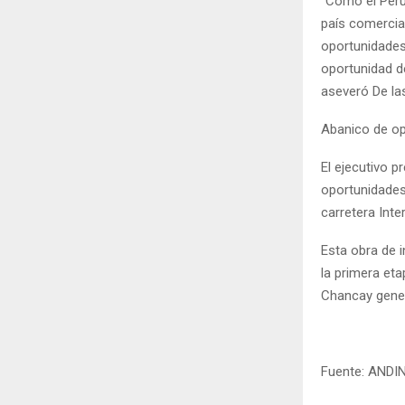
“Como el Perú
país comercia
oportunidades
oportunidad d
aseveró De la
Abanico de o
El ejecutivo p
oportunidades
carretera Inte
Esta obra de i
la primera et
Chancay gener
Fuente: ANDI