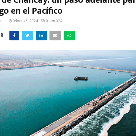
 de Chancay: un paso adelante par
go en el Pacífico
ruir
febrero 6, 2024
0
324
IR