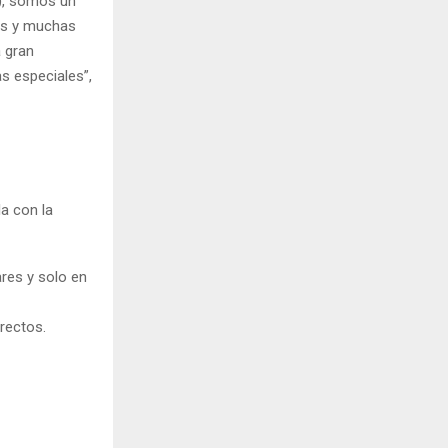
), somos un
es y muchas
a gran
s especiales”,
a con la
ares y solo en
rectos.