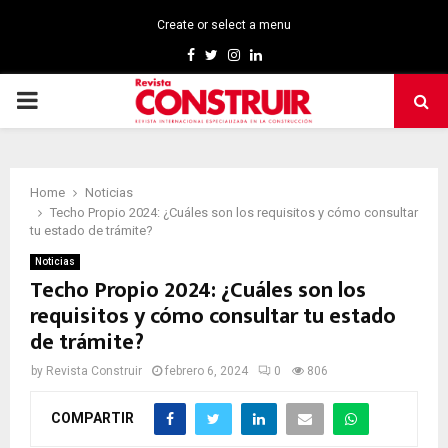
Create or select a menu
Facebook
Twitter
Instagram
Linkedin
PRIMARY
MENU
Home
Noticias
Techo Propio 2024: ¿Cuáles son los requisitos y cómo consultar
tu estado de trámite?
Noticias
Techo Propio 2024: ¿Cuáles son los
requisitos y cómo consultar tu estado
de trámite?
by
Revista Construir
febrero 6, 2024
0
806
COMPARTIR