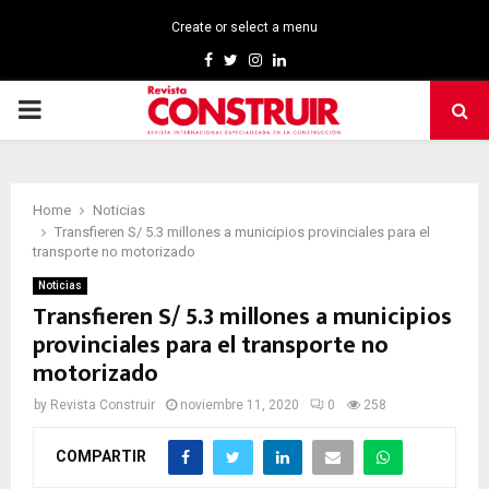
Create or select a menu
Facebook
Twitter
Instagram
Linkedin
PRIMARY
MENU
Home
Noticias
Transfieren S/ 5.3 millones a municipios provinciales para el
transporte no motorizado
Noticias
Transfieren S/ 5.3 millones a municipios
provinciales para el transporte no
motorizado
by
Revista Construir
noviembre 11, 2020
0
258
COMPARTIR