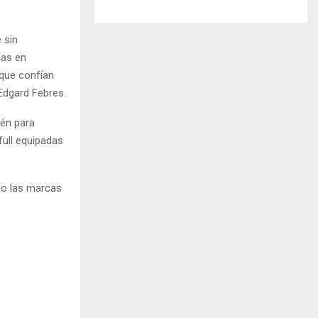
 sin
cas en
 que confían
Edgard Febres.
ién para
ull equipadas
mo las marcas