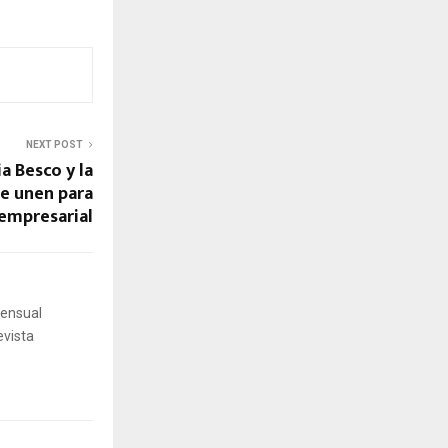
NEXT POST
ia Besco y la
se unen para
 empresarial
mensual
evista