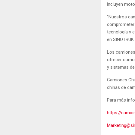
incluyen moto
“Nuestros cam
comprometer l
tecnología y 
en SINOTRUK –
Los camiones 
ofrecer comod
y sistemas de
Camiones Chin
chinas de cami
Para más info
https://camio
Marketing@si