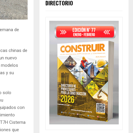
DIRECTORIO
alemana de
arcas chinas de
 un nuevo
s modelos
as y su
o solo
su
quipados con
dimiento
 T7H Cisterna
ciones que