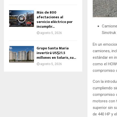
Más de 800
afectaciones al
servicio eléctrico por
incumplir...
Camiones
Sinotru
agosto 5, 2026
En un emociona
Grupo Santa Maria
camiones, inc
invertirá US$21.5
millones en Solaris, su...
estándar en i
como el HOWO
agosto 5, 2026
compromiso co
Con la introd
cumpliendo si
compromiso c
motores con t
superior sin 
de 440 HP y e