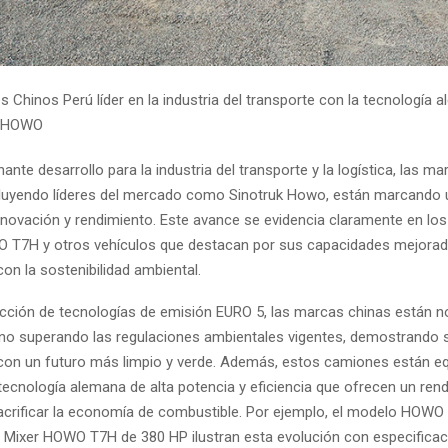
 Chinos Perú líder en la industria del transporte con la tecnología 
k HOWO
nte desarrollo para la industria del transporte y la logística, las m
luyendo líderes del mercado como Sinotruk Howo, están marcando
nnovación y rendimiento. Este avance se evidencia claramente en lo
 T7H y otros vehículos que destacan por sus capacidades mejorad
n la sostenibilidad ambiental.
ucción de tecnologías de emisión EURO 5, las marcas chinas están n
no superando las regulaciones ambientales vigentes, demostrando 
on un futuro más limpio y verde. Además, estos camiones están e
ecnología alemana de alta potencia y eficiencia que ofrecen un ren
sacrificar la economía de combustible. Por ejemplo, el modelo HOWO
l Mixer HOWO T7H de 380 HP ilustran esta evolución con especifica