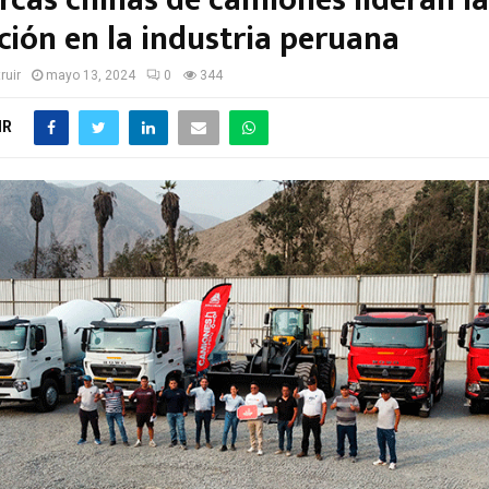
rcas chinas de camiones lideran la
ción en la industria peruana
ruir
mayo 13, 2024
0
344
IR