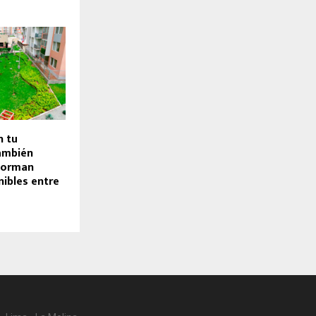
n tu
ambién
 forman
nibles entre