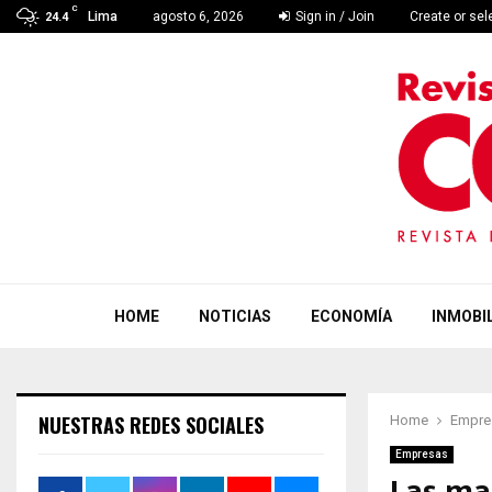
C
Lima
agosto 6, 2026
Sign in / Join
Create or se
24.4
HOME
NOTICIAS
ECONOMÍA
INMOBIL
NUESTRAS REDES SOCIALES
Home
Empre
Empresas