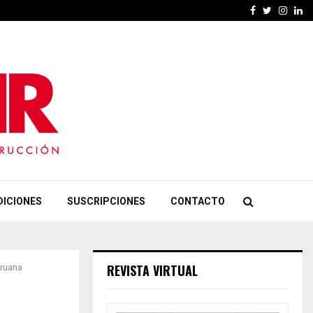
Facebook
Twitter
Insta
Li
DICIONES
SUSCRIPCIONES
CONTACTO
REVISTA VIRTUAL
eruana