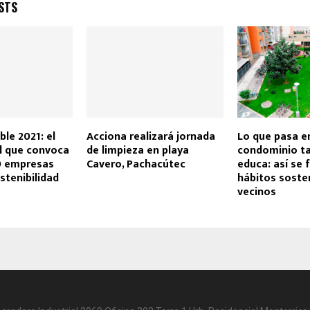
STS
ble 2021: el
Acciona realizará jornada
Lo que pasa e
l que convoca
de limpieza en playa
condominio t
0 empresas
Cavero, Pachacútec
educa: así se
stenibilidad
hábitos soste
vecinos