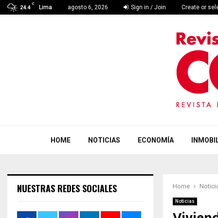
C
Lima
agosto 6, 2026
Sign in / Join
Create or se
24.4
HOME
NOTICIAS
ECONOMÍA
INMOBIL
NUESTRAS REDES SOCIALES
Home
Notici
Noticias