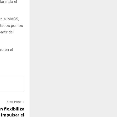
clarando el
te al MVCS,
ntados por los
rtir del
ro en el
NEXT POST
n flexibiliza
 impulsar el