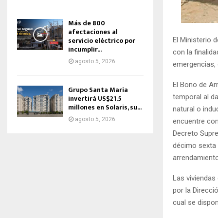
Más de 800
afectaciones al
servicio eléctrico por
El Ministerio
incumplir...
con la finalid
agosto 5, 2026
emergencias, 
El Bono de Ar
Grupo Santa Maria
temporal al d
invertirá US$21.5
millones en Solaris, su...
natural o indu
agosto 5, 2026
encuentre com
Decreto Suprem
décimo sexta 
arrendamiento
Las viviendas 
por la Direcc
cual se dispon