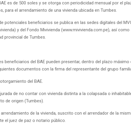
l BAE es de 500 soles y se otorga con periodicidad mensual por el p
s, para el arrendamiento de una vivienda ubicada en Tumbes.
de potenciales beneficiarios se publica en las sedes digitales del M
ivienda) y del Fondo Mivivienda (www.mivivienda.com.pe), así como e
ad provincial de Tumbes.
es beneficiarios del BAE pueden presentar, dentro del plazo máximo 
iguientes documentos con la firma del representante del grupo familia
e otorgamiento del BAE.
jurada de no contar con vivienda distinta a la colapsada o inhabitab
to de origen (Tumbes).
 arrendamiento de la vivienda, suscrito con el arrendador de la mism
te el juez de paz o notario público.