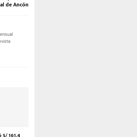
ial de Ancón
mensual
evista
 S/ 161.4