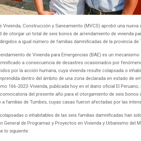
 de Vivienda, Construcción y Saneamiento (MVCS) aprobó una nueva 
ad de otorgar un total de seis bonos de arrendamiento de vivienda pa
dirigidos a igual número de familias damnificadas de la provincia de
rendamiento de Vivienda para Emergencias (BAE) es un mecanismo 
amnificado a consecuencia de desastres ocasionados por fenómeno
cidos por la acción humana, cuya vivienda resulte colapsada o inhabi
prendida dentro del ámbito de una zona declarada en estado de e
o 166-2023-Vivienda, publicada hoy en el diario oficial El Peruano,
convocatoria del presente año para el otorgamiento de seis bonos 
 a familias de Tumbes, cuyas casas fueron afectadas por las intensa
colapsadas o inhabitables de las seis familias damnificadas han sid
ión General de Programas y Proyectos en Vivienda y Urbanismo del M
e lo siguiente: