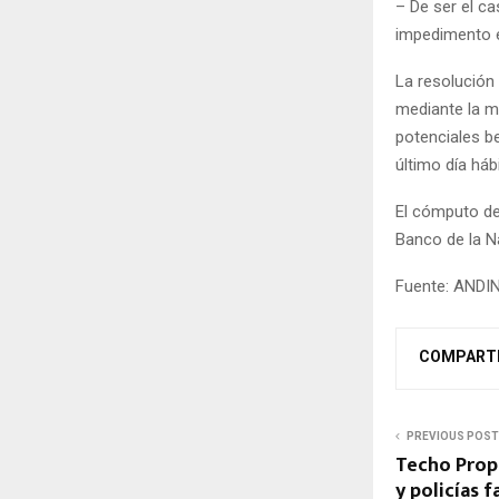
– De ser el ca
impedimento e
La resolución
mediante la m
potenciales be
último día háb
El cómputo del
Banco de la Na
Fuente: ANDI
COMPART
PREVIOUS POST
Techo Propi
y policías 