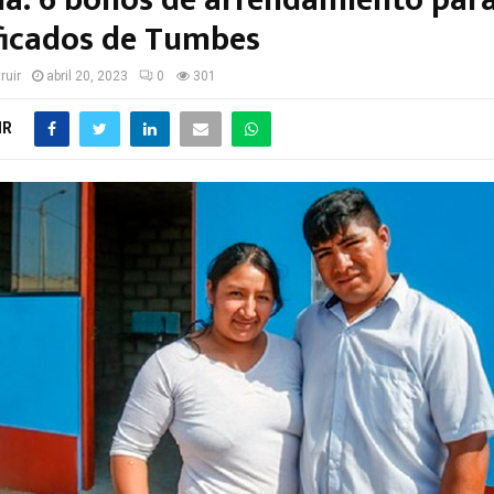
da: 6 bonos de arrendamiento par
icados de Tumbes
ruir
abril 20, 2023
0
301
IR