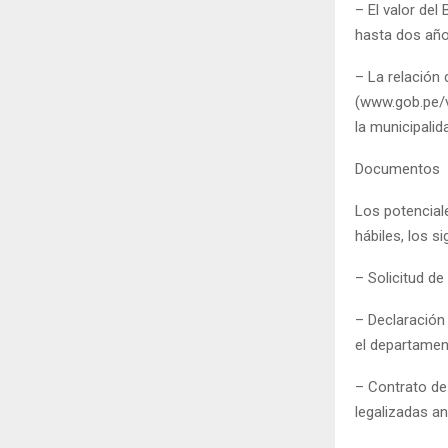
– El valor de
hasta dos año
– La relación 
(www.gob.pe/v
la municipalid
Documentos
Los potencial
hábiles, los s
– Solicitud d
– Declaración 
el departamen
– Contrato de
legalizadas an