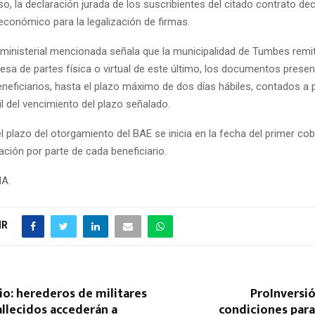
so, la declaración jurada de los suscribientes del citado contrato de
conómico para la legalización de firmas.
 ministerial mencionada señala que la municipalidad de Tumbes remi
esa de partes física o virtual de este último, los documentos prese
neficiarios, hasta el plazo máximo de dos días hábiles, contados a pa
il del vencimiento del plazo señalado.
 plazo del otorgamiento del BAE se inicia en la fecha del primer cob
ción por parte de cada beneficiario.
NA.
IR
o: herederos de militares
ProInversió
fallecidos accederán a
condiciones para