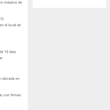
lazo máximo de
VCS
n el local de
de 10 días
r:
le ubicada en
a, con firmas