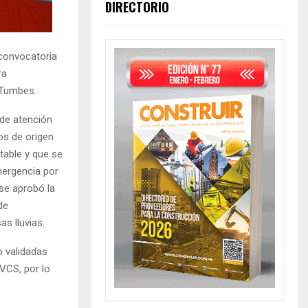
DIRECTORIO
convocatoria
ra
 Tumbes.
de atención
s de origen
table y que se
mergencia por
 se aprobó la
de
s lluvias.
o validadas
VCS, por lo